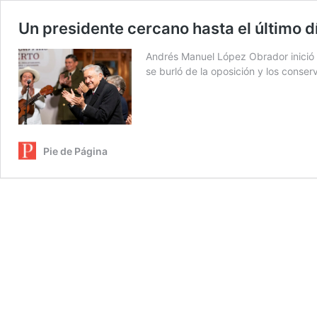
Un presidente cercano hasta el último d
Andrés Manuel López Obrador inició s
se burló de la oposición y los conser
Pie de Página