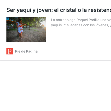
Ser yaqui y joven: el cristal o la resisten
La antropóloga Raquel Padilla una v
yaquis. Y si acabas con los jóvenes
Pie de Página