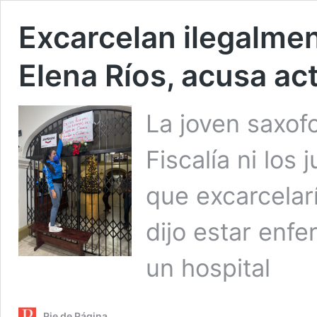
Excarcelan ilegalmen
Elena Ríos, acusa act
La joven saxofo
Fiscalía ni los
que excarcelarí
dijo estar enfe
un hospital
Pie de Página