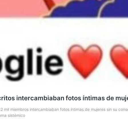
scritos intercambiaban fotos íntimas de muj
 mil miembros intercambiaban fotos íntimas de mujeres sin su conse
lema sistémico