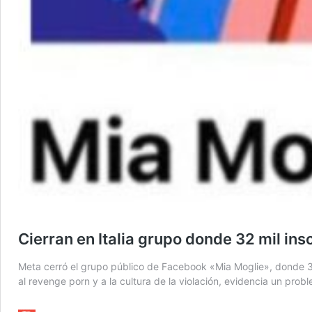
Cierran en Italia grupo donde 32 mil in
Meta cerró el grupo público de Facebook «Mia Moglie», donde 32
al revenge porn y a la cultura de la violación, evidencia un prob