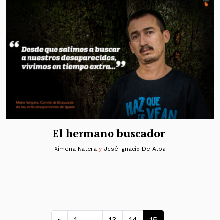
El hermano buscador
Ximena Natera
y
José Ignacio De Alba
Navegación de entradas
«
1
…
13
14
15