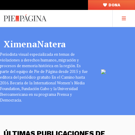
DONA
XimenaNatera
Periodista visual especializada en temas de
violaciones a derechos humanos, migración y
procesos de memoria histórica en la región. Es
parte del equipo de Pie de Página desde 2015 y fue
editora del periódico gratuito En el Camino hasta
2016. Becaria de la International Women’s Media
Foundation, Fundación Gabo y la Universidad
Iberoamericana en su programa Prensa y
Democracia.
ÚLTIMAS PUBLICACIONES DE