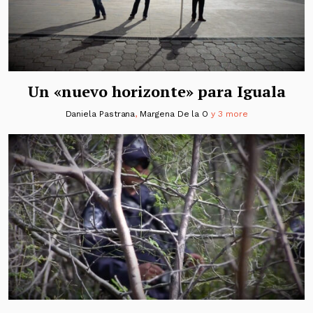
Un «nuevo horizonte» para Iguala
Daniela Pastrana
,
Margena De la O
y 3 more