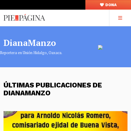
DONA
DianaManzo
Reportera en Unión Hidalgo, Oaxaca.
ÚLTIMAS PUBLICACIONES DE
DIANAMANZO