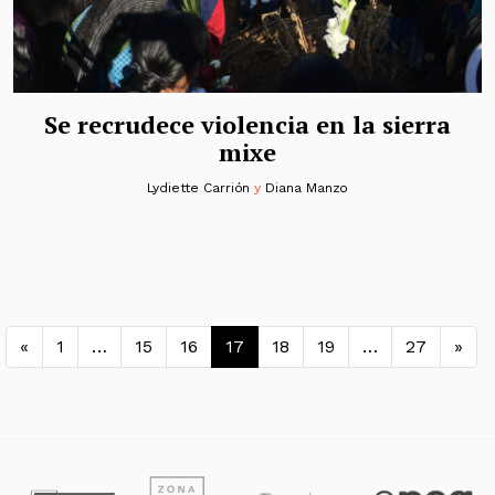
Se recrudece violencia en la sierra
mixe
Lydiette Carrión
y
Diana Manzo
Navegación de entradas
«
1
…
15
16
17
18
19
…
27
»