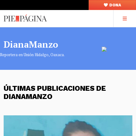
DONA
DianaManzo
Reportera en Unión Hidalgo, Oaxaca.
ÚLTIMAS PUBLICACIONES DE
DIANAMANZO