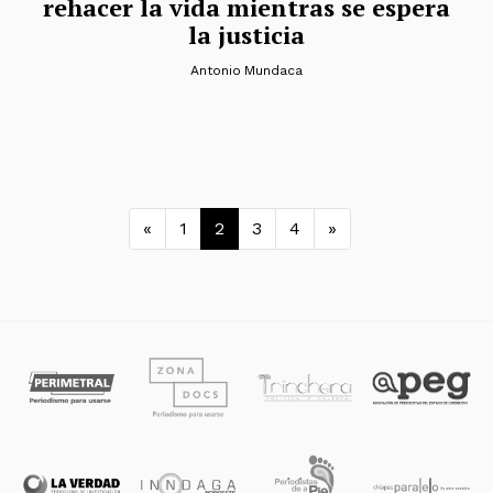
rehacer la vida mientras se espera
la justicia
Antonio Mundaca
Navegación de entradas
«
1
2
3
4
»